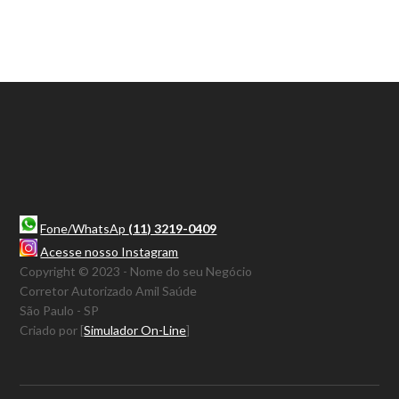
Fone/WhatsAp
(11) 3219-0409
Acesse nosso Instagram
Copyright © 2023 - Nome do seu Negócio
Corretor Autorizado Amil Saúde
São Paulo - SP
Criado por [
Simulador On-Line
]